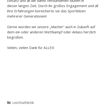
Einsatz und all die damit verbundenen Mühen in
dieser langen Zeit. Durch ihr großes Engagement und all
ihre Erfahrungen bereicherte sie das Sportleben
mehrerer Generationen!
Gerne würden wir unsere „Macher“ auch in Zukunft auf
dem ein oder anderen Wettkampf oder Anlass herzlich
begrüßen.
Vielen, vielen Dank für ALLES!
Kategorien
Leichtathletik