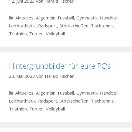
12. Juni 2023
von
Harald Fischer
Kategorien
Aktuelles
,
Allgemein
,
Fussball
,
Gymnastik
,
Handball
,
Leichtathletik
,
Radsport
,
Stockschießen
,
Tischtennis
,
Triathlon
,
Turnen
,
Volleyball
Hintergrundbilder für eure PC’s
20. Mai 2023
von
Harald Fischer
Kategorien
Aktuelles
,
Allgemein
,
Fussball
,
Gymnastik
,
Handball
,
Leichtathletik
,
Radsport
,
Stockschießen
,
Tischtennis
,
Triathlon
,
Turnen
,
Volleyball