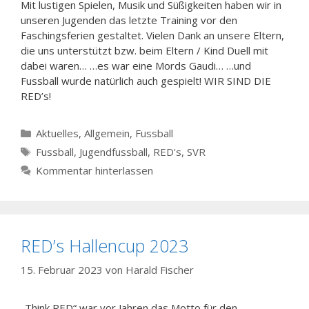
Mit lustigen Spielen, Musik und Süßigkeiten haben wir in
unseren Jugenden das letzte Training vor den
Faschingsferien gestaltet. Vielen Dank an unsere Eltern,
die uns unterstützt bzw. beim Eltern / Kind Duell mit
dabei waren… …es war eine Mords Gaudi… …und
Fussball wurde natürlich auch gespielt! WIR SIND DIE
RED’s!
Kategorien
Aktuelles
,
Allgemein
,
Fussball
Schlagwörter
Fussball
,
Jugendfussball
,
RED's
,
SVR
Kommentar hinterlassen
RED’s Hallencup 2023
15. Februar 2023
von
Harald Fischer
„Think RED“ war vor Jahren das Motto für den