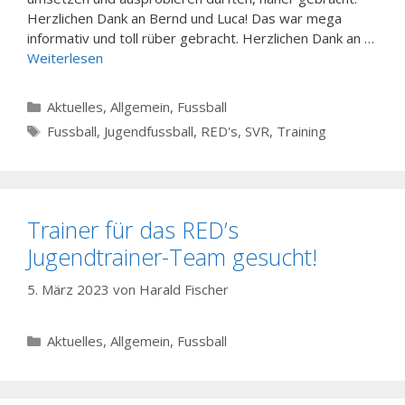
Herzlichen Dank an Bernd und Luca! Das war mega
informativ und toll rüber gebracht. Herzlichen Dank an …
Weiterlesen
Kategorien
Aktuelles
,
Allgemein
,
Fussball
Schlagwörter
Fussball
,
Jugendfussball
,
RED's
,
SVR
,
Training
Trainer für das RED’s
Jugendtrainer-Team gesucht!
5. März 2023
von
Harald Fischer
Kategorien
Aktuelles
,
Allgemein
,
Fussball