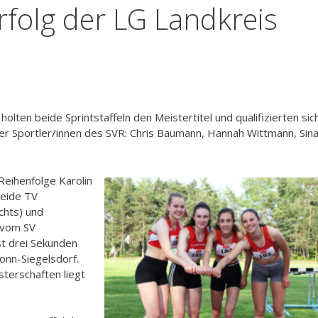
erfolg der LG Landkreis
holten beide Sprintstaffeln den Meistertitel und qualifizierten sic
vier Sportler/innen des SVR: Chris Baumann, Hannah Wittmann, Sin
Reihenfolge Karolin
 beide TV
chts) und
 vom SV
st drei Sekunden
bronn-Siegelsdorf.
sterschaften liegt