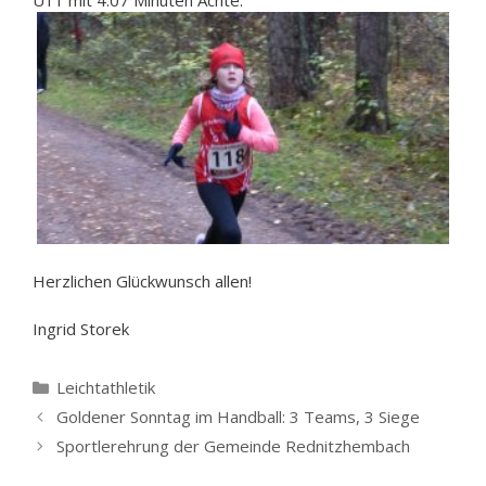
U11 mit 4:07 Minuten Achte.
Herzlichen Glückwunsch allen!
Ingrid Storek
Kategorien
Leichtathletik
Goldener Sonntag im Handball: 3 Teams, 3 Siege
Sportlerehrung der Gemeinde Rednitzhembach