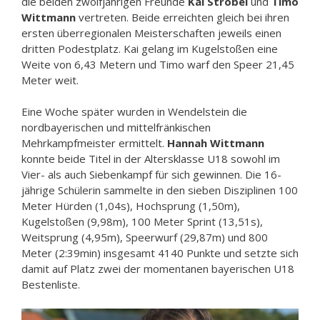
die beiden zwölfjährigen Freunde
Kai Strobel
und
Timo
Wittmann
vertreten. Beide erreichten gleich bei ihren
ersten überregionalen Meisterschaften jeweils einen
dritten Podestplatz. Kai gelang im Kugelstoßen eine
Weite von 6,43 Metern und Timo warf den Speer 21,45
Meter weit.
Eine Woche später wurden in Wendelstein die
nordbayerischen und mittelfränkischen
Mehrkampfmeister ermittelt.
Hannah Wittmann
konnte beide Titel in der Altersklasse U18 sowohl im
Vier- als auch Siebenkampf für sich gewinnen. Die 16-
jährige Schülerin sammelte in den sieben Disziplinen 100
Meter Hürden (1,04s), Hochsprung (1,50m),
Kugelstoßen (9,98m), 100 Meter Sprint (13,51s),
Weitsprung (4,95m), Speerwurf (29,87m) und 800
Meter (2:39min) insgesamt 4140 Punkte und setzte sich
damit auf Platz zwei der momentanen bayerischen U18
Bestenliste.