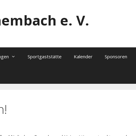
hembach e. V.
ngen
Sportgaststätte
Kalender
Sponsoren
n!