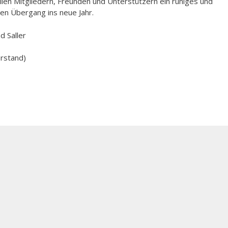
en Mitgliedern, Freunden und Unterstützern ein ruhiges und
ien Übergang ins neue Jahr.
Saller
stand)