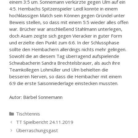
einem 3:5 um. Sonnemann verkürzte gegen Ulm auf ein
4:5. Hembachs Spitzenspieler Leidl konnte in einem
hochklassigen Match sein Können gegen Gründel unter
Beweis stellen, so dass mit einem 5:5 wieder alles offen
war. Brücher war anschließend Stahlmann unterlegen,
doch Asam zeigte sich gegen Vieracker in guter Form
und erzielte den Punkt zum 6:6. In der Schlussphase
sollte den Hembachern allerdings nichts mehr gelingen.
Sowohl die an diesem Tag überragend aufspielende
Schwabacherin Sandra Brechtelsbrauer, als auch ihre
Teamkollegen Lohmüller und Ulm behielten die
besseren Nerven, so dass die Hembacher mit einem
6:9 die erste Saisonniederlage einstecken mussten.
Autor: Bärbel Sonnemann
Kategorien
Tischtennis
TT Spielbericht 24.11.2019
Überraschungsgast