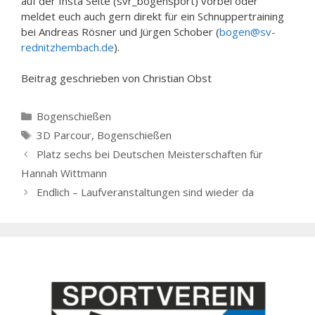
auf der Insta Seite (svr_bogensport) vorbei oder
meldet euch auch gern direkt für ein Schnuppertraining
bei Andreas Rösner und Jürgen Schober (
bogen@sv-
rednitzhembach.de
).
Beitrag geschrieben von Christian Obst
Kategorien
Bogenschießen
Schlagwörter
3D Parcour
,
Bogenschießen
Platz sechs bei Deutschen Meisterschaften für
Hannah Wittmann
Endlich – Laufveranstaltungen sind wieder da