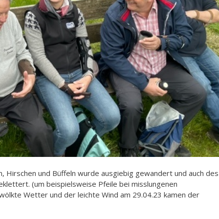
, Hirschen und Büffeln wurde ausgiebig gewandert und auch des
lettert. (um beispielsweise Pfeile bei misslungenen
ölkte Wetter und der leichte Wind am 29.04.23 kamen der