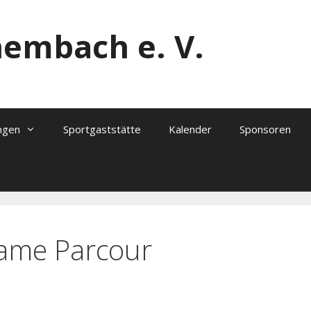
hembach e. V.
ngen
Sportgaststätte
Kalender
Sponsoren
same Parcour