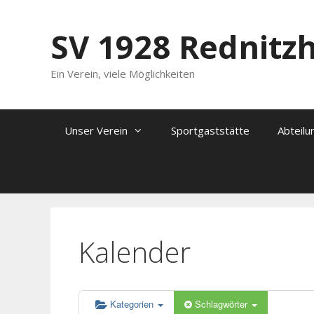
Zum
Inhalt
SV 1928 Rednitz
springen
Ein Verein, viele Möglichkeiten
Unser Verein
Sportgaststätte
Abteilu
Kalender
Kategorien
Schlagwörter